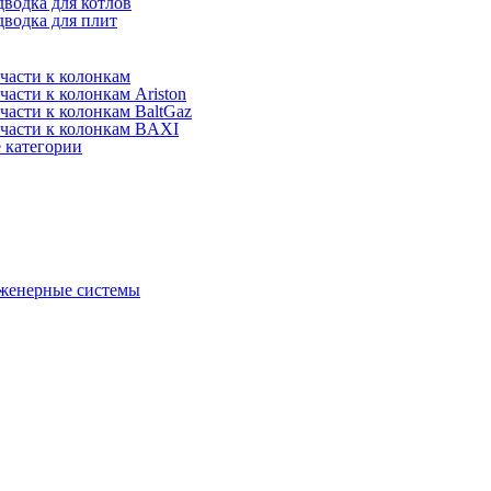
водка для котлов
водка для плит
части к колонкам
части к колонкам Ariston
части к колонкам BaltGaz
части к колонкам BAXI
 категории
женерные системы