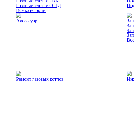
Газовый счетчик BK
Под
Газовый счетчик СГД
Под
Все категории
Аксессуары
Зап
Зап
Зап
Зап
Все
Ремонт газовых котлов
Ин