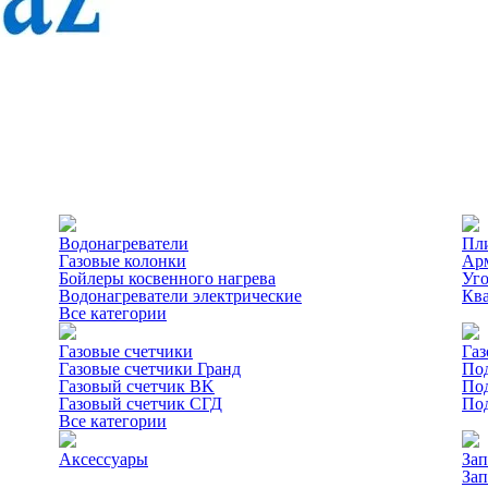
Водонагреватели
Пл
Газовые колонки
Ар
Бойлеры косвенного нагрева
Уг
Водонагреватели электрические
Ква
Все категории
Газовые счетчики
Газ
Газовые счетчики Гранд
Под
Газовый счетчик BK
Под
Газовый счетчик СГД
Под
Все категории
Аксессуары
Зап
Зап