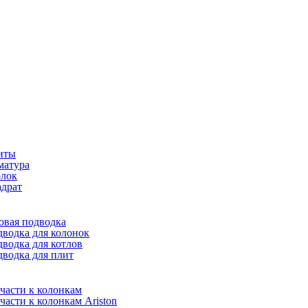
иты
матура
олок
драт
овая подводка
водка для колонок
водка для котлов
водка для плит
части к колонкам
части к колонкам Ariston