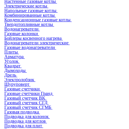
Настенные газовые котлы
Электрические котлы
Напольные газовые котлы
Комбинированные котлы
Конденсационные газовые котлы
Твердотопливные котлы
Водонагреватели
Газовые колонки
Бойлеры косвенного нагрева
Водонагреватели электрические
Газовые водонагреватели
Плиты
Арматура
Уголок
Квадрат
Дымоходы
Дрель
Электролобзик
Шуруповерт
Газовые счетчики
Газовые счетчики Гранд
Газовый счетчик BK
Газовый счетчик СГД
Газовый счетчик СГМБ
Газовая подводка
Подводка для колонок
Подводка для котлов
Подводка для плит